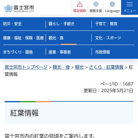
緊急情報
閲覧支援
Language
メニュー
防災・安全
暮らし・手続き
子育て・教育
健康・福祉・保険・医療
観光・食
文化・スポーツ
まちづくり・環境
産業・事業者
市政情報
富士宮市トップページ
>
観光・食
>
観光
>
さくら・紅葉情報
> 紅
葉情報
ページID：1687
更新日：2025年5月21日
紅葉情報
富士宮市内の紅葉の見頃をご案内します。