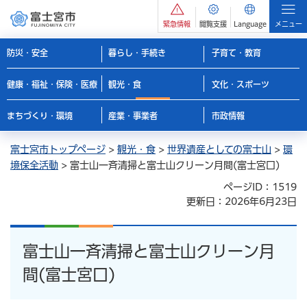
緊急情報
閲覧支援
Language
メニュー
防災・安全
暮らし・手続き
子育て・教育
健康・福祉・保険・医療
観光・食
文化・スポーツ
まちづくり・環境
産業・事業者
市政情報
富士宮市トップページ
>
観光・食
>
世界遺産としての富士山
>
環
境保全活動
> 富士山一斉清掃と富士山クリーン月間(富士宮口)
ページID：1519
更新日：2026年6月23日
富士山一斉清掃と富士山クリーン月
間(富士宮口)