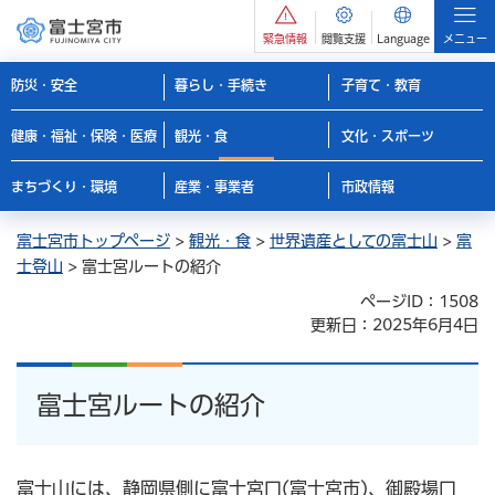
緊急情報
閲覧支援
Language
メニュー
防災・安全
暮らし・手続き
子育て・教育
健康・福祉・保険・医療
観光・食
文化・スポーツ
まちづくり・環境
産業・事業者
市政情報
富士宮市トップページ
>
観光・食
>
世界遺産としての富士山
>
富
士登山
> 富士宮ルートの紹介
ページID：1508
更新日：2025年6月4日
富士宮ルートの紹介
富士山には、静岡県側に富士宮口(富士宮市)、御殿場口