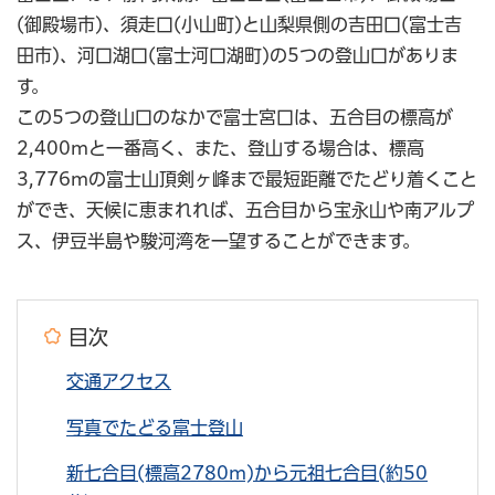
(御殿場市)、須走口(小山町)と山梨県側の吉田口(富士吉
田市)、河口湖口(富士河口湖町)の5つの登山口がありま
す。
この5つの登山口のなかで富士宮口は、五合目の標高が
2,400mと一番高く、また、登山する場合は、標高
3,776mの富士山頂剣ヶ峰まで最短距離でたどり着くこと
ができ、天候に恵まれれば、五合目から宝永山や南アルプ
ス、伊豆半島や駿河湾を一望することができます。
目次
交通アクセス
写真でたどる富士登山
新七合目(標高2780m)から元祖七合目(約50