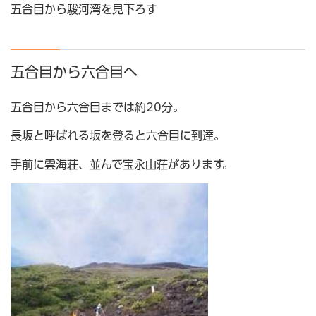
五合目から駿河湾を見下ろす
五合目から六合目へ
五合目から六合目までは約20分。
長坂と呼ばれる坂を登ると六合目に到達。
手前に雲海荘、並んで宝永山荘があります。