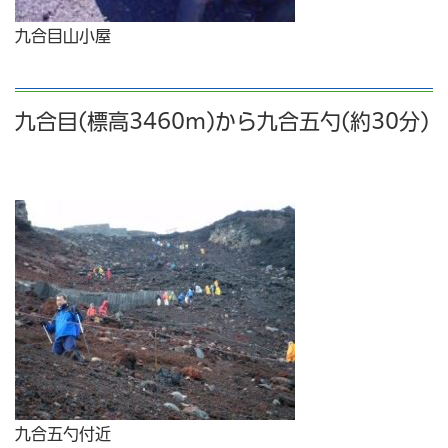
九合目山小屋
九合目(標高3460m)から九合五勺(約30分)
九合五勺付近