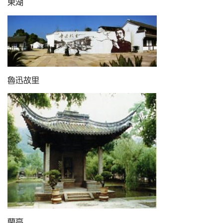
東湖
魯迅故里
蘭亭