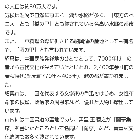
の人口は約30万人です。
気候は温潤で自然に恵まれ、湖や水路が多く、「東方のベ
ニス」とも「橋の里」とも称されている名高い水郷の都市
です。
また、中華料理の際に供される紹興酒の産地としても有名
で、「酒の里」とも言われています。
紹興は、中華民族発祥地のひとつとして、7000年以上の
昔から古代文化が栄えていたといわれ、2,400年余り前の
春秋時代(紀元前770年～403年)、越の都が置かれまし
た。
紹興市は、中国を代表する文学家の魯迅をはじめ、女性革
命家の秋瑾、政治家の周恩来など、優れた人物も輩出して
います。
市内には中国書道の聖地であり、書聖 王 義之が「蘭亭集
序」を書いたところとして名高い「蘭亭」など、貴重な文
化遺跡も数多く残されています。