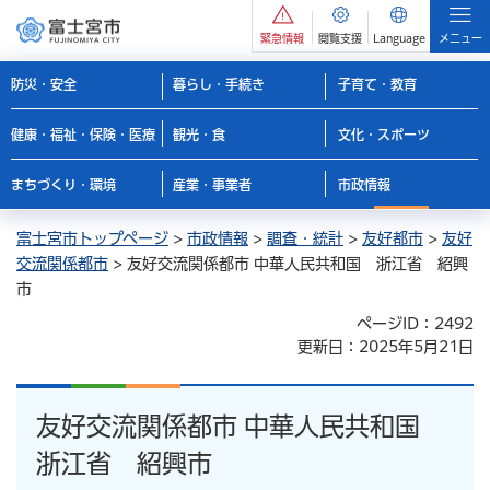
緊急情報
閲覧支援
Language
メニュー
防災・安全
暮らし・手続き
子育て・教育
健康・福祉・保険・医療
観光・食
文化・スポーツ
まちづくり・環境
産業・事業者
市政情報
富士宮市トップページ
>
市政情報
>
調査・統計
>
友好都市
>
友好
交流関係都市
> 友好交流関係都市 中華人民共和国 浙江省 紹興
市
ページID：2492
更新日：2025年5月21日
友好交流関係都市 中華人民共和国
浙江省 紹興市