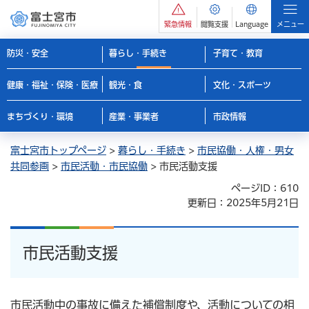
緊急情報
閲覧支援
Language
メニュー
防災・安全
暮らし・手続き
子育て・教育
健康・福祉・保険・医療
観光・食
文化・スポーツ
まちづくり・環境
産業・事業者
市政情報
富士宮市トップページ
>
暮らし・手続き
>
市民協働・人権・男女
共同参画
>
市民活動・市民協働
> 市民活動支援
ページID：610
更新日：2025年5月21日
市民活動支援
市民活動中の事故に備えた補償制度や、活動についての相