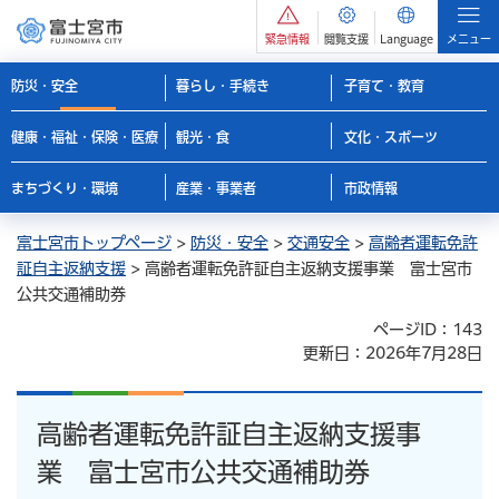
緊急情報
閲覧支援
Language
メニュー
防災・安全
暮らし・手続き
子育て・教育
健康・福祉・保険・医療
観光・食
文化・スポーツ
まちづくり・環境
産業・事業者
市政情報
富士宮市トップページ
>
防災・安全
>
交通安全
>
高齢者運転免許
証自主返納支援
> 高齢者運転免許証自主返納支援事業 富士宮市
公共交通補助券
ページID：143
更新日：2026年7月28日
高齢者運転免許証自主返納支援事
業 富士宮市公共交通補助券