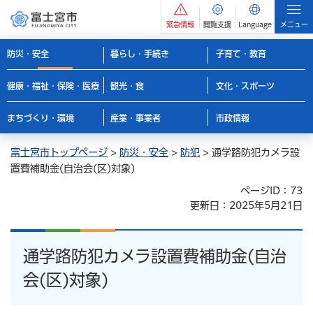
緊急情報
閲覧支援
Language
メニュー
防災・安全
暮らし・手続き
子育て・教育
健康・福祉・保険・医療
観光・食
文化・スポーツ
まちづくり・環境
産業・事業者
市政情報
富士宮市トップページ
>
防災・安全
>
防犯
> 通学路防犯カメラ設
置費補助金(自治会(区)対象)
ページID：73
更新日：2025年5月21日
通学路防犯カメラ設置費補助金(自治
会(区)対象)