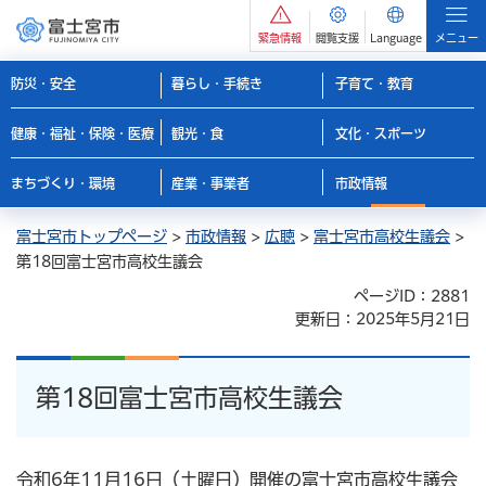
緊急情報
閲覧支援
Language
メニュー
防災・安全
暮らし・手続き
子育て・教育
健康・福祉・保険・医療
観光・食
文化・スポーツ
まちづくり・環境
産業・事業者
市政情報
富士宮市トップページ
>
市政情報
>
広聴
>
富士宮市高校生議会
>
第18回富士宮市高校生議会
ページID：2881
更新日：2025年5月21日
第18回富士宮市高校生議会
令和6年11月16日（土曜日）開催の富士宮市高校生議会