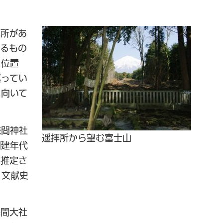
拝所があ
いるもの
に位置
巡ってい
に向いて
浅間神社
遥拝所から望む富士山
創建年代
と推定さ
、文献史
浅間大社