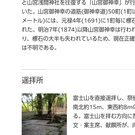
と山宮浅間神社を往復する「山宮御神幸」が
いた。山宮御神幸の道筋(御神幸道)50町(1町は
メートル)には、元禄4年(1691)に1町毎に標
れた。明治7年(1874)以降山宮御神幸は行わ
り、標石の大半も失われているため、現在正
は不明である。
遥拝所
富士山を直接遥拝し、祭
南北約15m、東西約8m
る。富士山を拝む方向に
文・案主席、献饌所が、