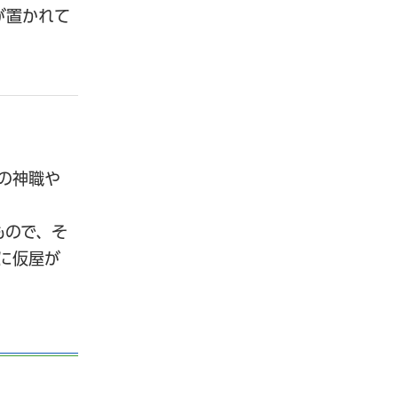
が置かれて
の神職や
もので、そ
に仮屋が