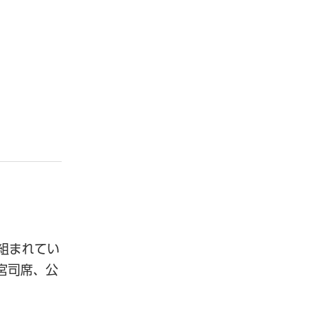
。
て組まれてい
宮司席、公