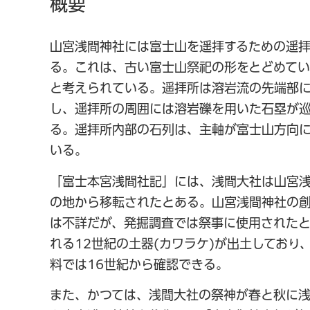
概要
山宮浅間神社には富士山を遥拝するための遥
る。これは、古い富士山祭祀の形をとどめて
と考えられている。遥拝所は溶岩流の先端部
し、遥拝所の周囲には溶岩礫を用いた石塁が
る。遥拝所内部の石列は、主軸が富士山方向
いる。
「富士本宮浅間社記」には、浅間大社は山宮
の地から移転されたとある。山宮浅間神社の
は不詳だが、発掘調査では祭事に使用された
れる12世紀の土器(カワラケ)が出土しており
料では16世紀から確認できる。
また、かつては、浅間大社の祭神が春と秋に