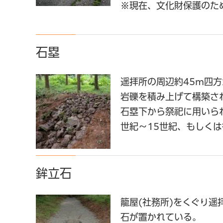
※現在、文化財保護のた
石塁
遥拝所の周辺約45m四
岩礫を積み上げて構築さ
石塁下から祭祀に用いら
世紀～15世紀、もしく
鉾立石
籠屋(社務所)をくぐり
石が置かれている。