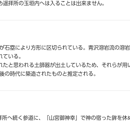
め遥拝所の玉垣内へは入ることは出来ません。
方が石塁により方形に区切られている。青沢溶岩流の溶
れている。
れたと思われる土師器が出土しているため、それらが用い
は後の時代に築造されたものと推定される。
遥拝所へ続く参道に、「山宮御神幸」で神の宿った鉾を休