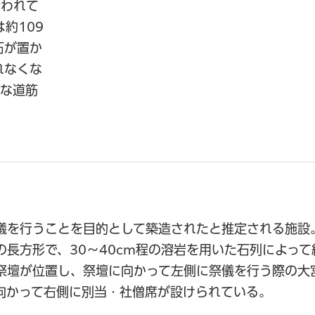
行われて
約109
石が置か
れなくな
確な道筋
儀を行うことを目的として築造されたと推定される施設
の長方形で、30～40cm程の溶岩を用いた石列によっ
祭壇が位置し、祭壇に向かって左側に祭儀を行う際の大
向かって右側に別当・社僧席が設けられている。