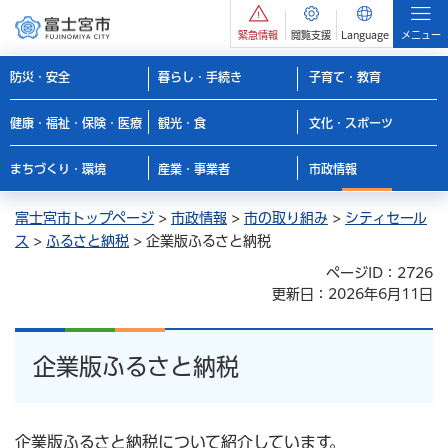
緊急情報
閲覧支援
Language
メニュー
防災・安全
暮らし・手続き
子育て・教育
健康・福祉・保険・医療
観光・食
文化・スポーツ
まちづくり・環境
産業・事業者
市政情報
富士宮市トップページ
>
市政情報
>
市の取り組み
>
シティセール
ス
>
ふるさと納税
> 企業版ふるさと納税
ページID：2726
更新日：2026年6月11日
企業版ふるさと納税
企業版ふるさと納税について紹介しています。