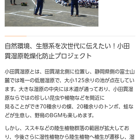
自然環境、生態系を次世代に伝えたい！小田
貫湿原乾燥化防止プロジェクト
小田貫湿原とは、田貫湖北側に位置し、静岡県側の富士山
麓では唯一の低層湿原で、大小125余りの池が点在してい
ます。大きな湿原の中央には木道が通っており、小田貫湿
原ならではの珍しい昆虫や植物などを間近に
見ることができ70種余りの蝶、20種余りのトンボ、蛙な
どが生息し、野鳥のBGMも楽しめます。
しかし、ススキなどの陸生植物群落の範囲が拡大してお
り、今後さらに湿性植物から陸生植物へ植生が遷移し、湿