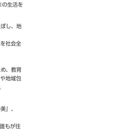
まの生活を
及ぼし、地
代を社会全
ため、教育
スや地域包
。
の美」、
誰もが住