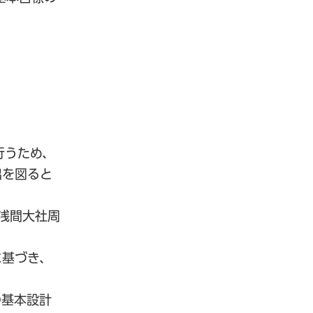
行うため、
出を図ると
浅間大社周
に基づき、
の基本設計