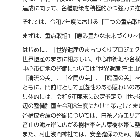
達成に向けて、各種施策を積極的かつ強力に推
それでは、令和7年度における「三つの重点取
まずは、重点取組1「恵み豊かな未来づくり～
はじめに、「世界遺産のまちづくりプロジェク
世界遺産のまちに相応しい、中心市街地や各構
中心市街地の整備については“世界遺産 富士
「清流の美」、「空間の美」、「庭園の美」
ともに、門前町として回遊性のある賑わいのあ
具体的には、令和6年度末に改定予定の「世界
辺の整備計画を令和8年度にかけて策定してま
各構成資産の整備については、白糸ノ滝エリ
音止の滝左岸に広がる樹林帯を広葉樹林帯に整
また、村山浅間神社では、安全確保のため、