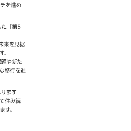
ーチを進め
した「第5
未来を見据
す。
課題や新た
な移行を進
なります
て住み続
ます。