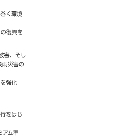
り巻く環境
らの復興を
被害、そし
豪雨災害の
策を強化
発行をはじ
ミアム率