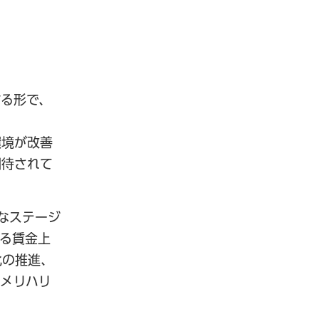
する形で、
環境が改善
期待されて
なステージ
る賃金上
化の推進、
てメリハリ