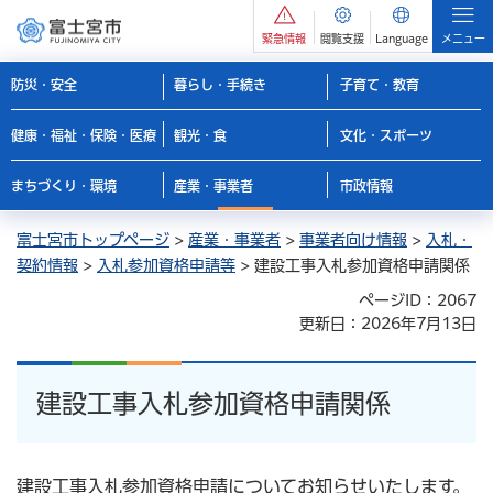
緊急情報
閲覧支援
Language
メニュー
防災・安全
暮らし・手続き
子育て・教育
健康・福祉・保険・医療
観光・食
文化・スポーツ
まちづくり・環境
産業・事業者
市政情報
富士宮市トップページ
>
産業・事業者
>
事業者向け情報
>
入札・
契約情報
>
入札参加資格申請等
> 建設工事入札参加資格申請関係
ページID：2067
更新日：2026年7月13日
建設工事入札参加資格申請関係
建設工事入札参加資格申請についてお知らせいたします。