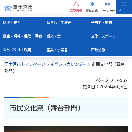
緊急情報
閲覧支援
Language
メニュー
防災・安全
暮らし・手続き
子育て・教育
健康・福祉・保険・医療
観光・食
文化・スポーツ
まちづくり・環境
産業・事業者
市政情報
富士宮市トップページ
>
イベントカレンダー
> 市民文化祭（舞台
部門）
ページID：6562
更新日：2026年6月4日
市民文化祭（舞台部門）