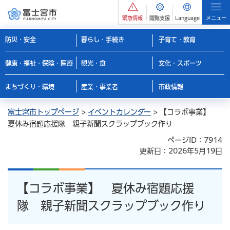
緊急情報
閲覧支援
Language
メニュー
防災・安全
暮らし・手続き
子育て・教育
健康・福祉・保険・医療
観光・食
文化・スポーツ
まちづくり・環境
産業・事業者
市政情報
富士宮市トップページ
>
イベントカレンダー
> 【コラボ事業】
夏休み宿題応援隊 親子新聞スクラップブック作り
ページID：7914
更新日：2026年5月19日
【コラボ事業】 夏休み宿題応援
隊 親子新聞スクラップブック作り