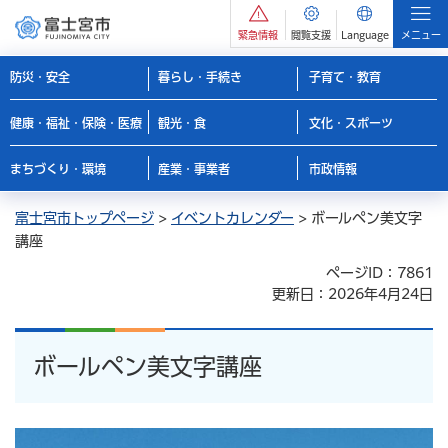
緊急情報
閲覧支援
Language
メニュー
防災・安全
暮らし・手続き
子育て・教育
健康・福祉・保険・医療
観光・食
文化・スポーツ
まちづくり・環境
産業・事業者
市政情報
富士宮市トップページ
>
イベントカレンダー
> ボールペン美文字
講座
ページID：7861
更新日：2026年4月24日
ボールペン美文字講座