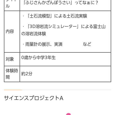
「ふじさんかざんぼうさい」ってなぁに？
ル
・「土石流模型」による土石流実験
・「3D溶岩流シミュレーター」による富士山
内容
の溶岩流体験
・雨量計の展示、実演 など
0歳から中学3年生
対象
体験時
約2分
間
サイエンスプロジェクトA