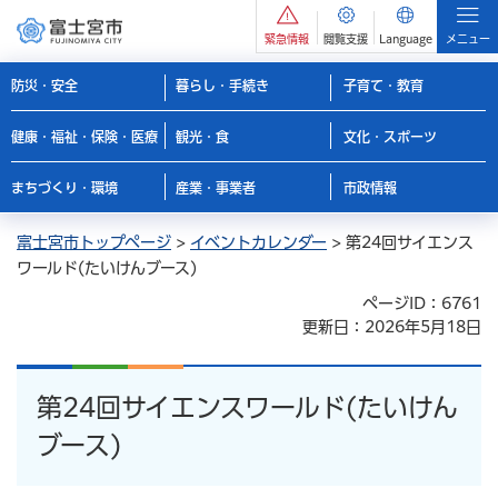
緊急情報
閲覧支援
Language
メニュー
防災・安全
暮らし・手続き
子育て・教育
健康・福祉・保険・医療
観光・食
文化・スポーツ
まちづくり・環境
産業・事業者
市政情報
富士宮市トップページ
>
イベントカレンダー
> 第24回サイエンス
ワールド(たいけんブース)
ページID：6761
更新日：2026年5月18日
第24回サイエンスワールド(たいけん
ブース)