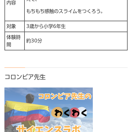
内容
もちもち感触のスライムをつくろう。
対象
3歳から小学6年生
体験時
約30分
間
コロンビア先生