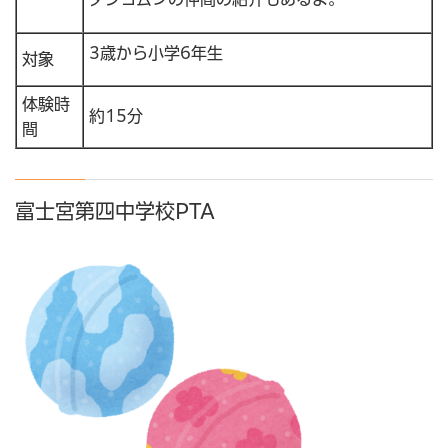
3歳から小学6年生
対象
体験時
約15分
間
富士宮第四中学校PTA