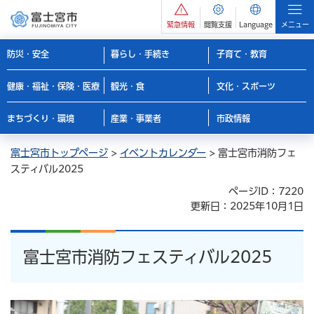
緊急情報
閲覧支援
Language
メニュー
防災・安全
暮らし・手続き
子育て・教育
健康・福祉・保険・医療
観光・食
文化・スポーツ
まちづくり・環境
産業・事業者
市政情報
富士宮市トップページ
>
イベントカレンダー
> 富士宮市消防フェ
スティバル2025
ページID：7220
更新日：2025年10月1日
富士宮市消防フェスティバル2025