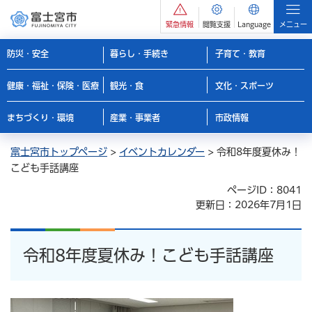
緊急情報
閲覧支援
Language
メニュー
防災・安全
暮らし・手続き
子育て・教育
健康・福祉・保険・医療
観光・食
文化・スポーツ
まちづくり・環境
産業・事業者
市政情報
富士宮市トップページ
>
イベントカレンダー
> 令和8年度夏休み！
こども手話講座
ページID：8041
更新日：2026年7月1日
令和8年度夏休み！こども手話講座