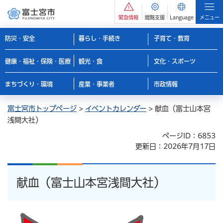
緊急情報
閲覧支援
Language
メニュー
防災・安全
暮らし・手続き
子育て・教育
健康・福祉・保険・医療
観光・食
文化・スポーツ
まちづくり・環境
産業・事業者
市政情報
富士宮市トップページ
>
イベントカレンダー
> 献血（富士山本宮
浅間大社）
ページID：6853
更新日：2026年7月17日
献血（富士山本宮浅間大社）