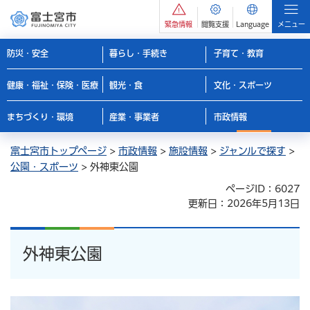
緊急情報
閲覧支援
Language
メニュー
防災・安全
暮らし・手続き
子育て・教育
健康・福祉・保険・医療
観光・食
文化・スポーツ
まちづくり・環境
産業・事業者
市政情報
富士宮市トップページ
>
市政情報
>
施設情報
>
ジャンルで探す
>
公園・スポーツ
> 外神東公園
ページID：6027
更新日：2026年5月13日
外神東公園