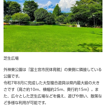
芝生広場
外神東公園は「富士宮市民体育館」の東側に隣接している
公園です。
令和7年8月に完成した大型複合遊具は県内最大級の大き
さです（高さ約10m、横幅約25m、奥行約15m）。ま
た、広々とした芝生広場などを備え、遊びや憩い、散策な
ど多様な利用が可能です。