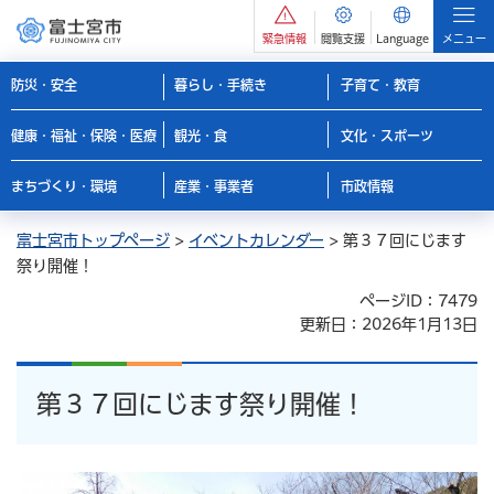
緊急情報
閲覧支援
Language
メニュー
防災・安全
暮らし・手続き
子育て・教育
健康・福祉・保険・医療
観光・食
文化・スポーツ
まちづくり・環境
産業・事業者
市政情報
富士宮市トップページ
>
イベントカレンダー
> 第３７回にじます
祭り開催！
ページID：7479
更新日：2026年1月13日
第３７回にじます祭り開催！