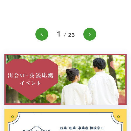
1
前のスライドを表示
次のスラ
23