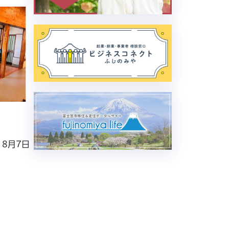
8月22日から8月22日まで
8月23
誰もが尊重され個性と能力を発揮
ち
できるまち～ジェンダー平等の視点
8月7日
事
から～
時0
令和８年７月１０
事前申込あり
ま
日（金）8:30申込受付開始 令和８
年８月２１日（金）申込締切