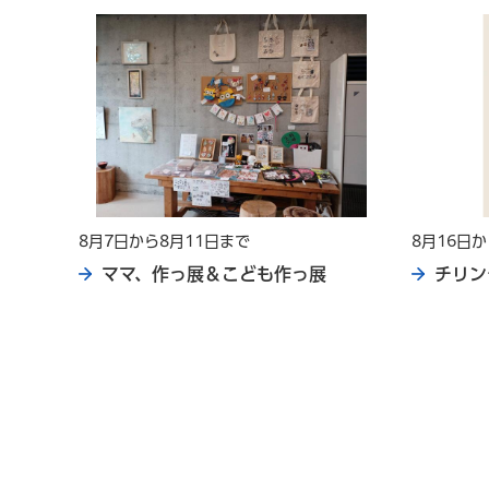
8月7日から8月11日まで
8月16日
コン
ママ、作っ展＆こども作っ展
チリン
14日
女共
し込
祝日