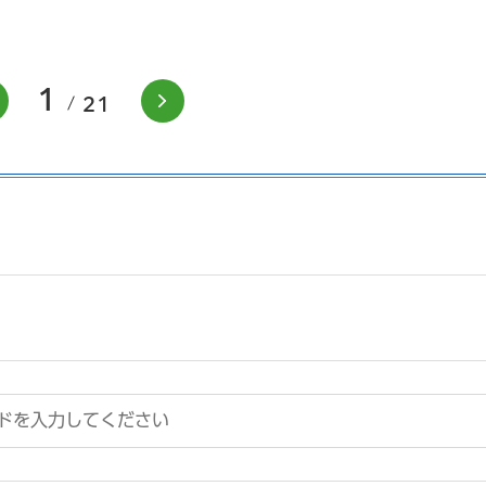
1
前のスライドを表示
次のスライドを表示
21