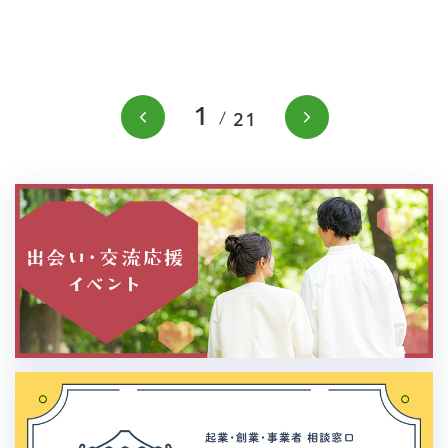
1
前のスライドを表示
次のスラ
21