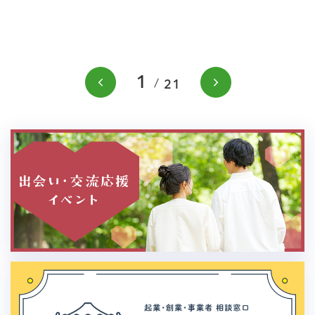
1
前のスライドを表示
次のスラ
21