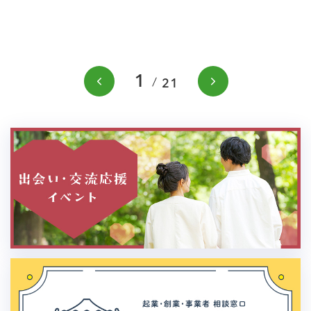
1
前のスライドを表示
次のスラ
21