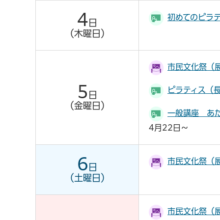
4
初めてのピラ
日
（木曜日）
市民文化祭（
5
ピラティス（
日
（金曜日）
一般講座 あ
4月22日～
6
市民文化祭（
日
（土曜日）
市民文化祭（