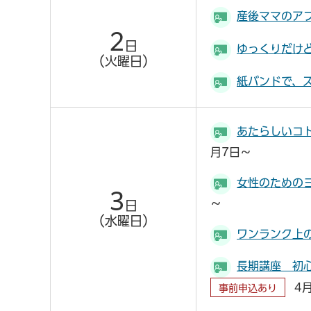
産後ママのア
2
日
ゆっくりだけ
（火曜日）
紙バンドで、
あたらしいコ
月7日～
女性のための
3
～
日
（水曜日）
ワンランク上
長期講座 初心
4月
事前申込あり