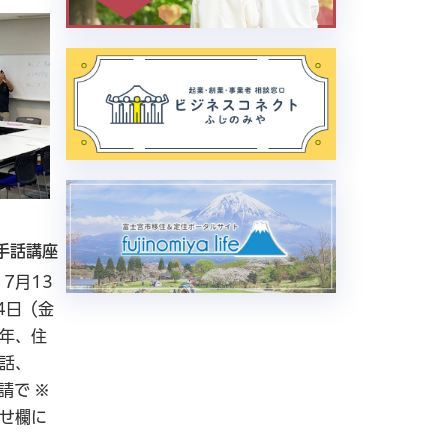
8月7日から8月7日まで
8月8日
富士宮を奏でる夜。－tark and
水
手話講座
Live －
教
7月13
事
4日（金
(月
学年、住
日)
話、
請で ※
せ欄に