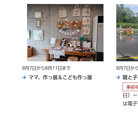
8月7日から8月11日まで
8月7日か
コン
ママ、作っ展＆こども作っ展
親と子
事前
14日
日）～
女共
は電子
し込
祝日