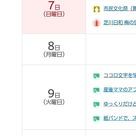
7
日
市民文化祭（
（日曜日）
芝川日和 梅の
8
日
（月曜日）
ココロ文字を
産後ママのア
9
日
（火曜日）
ゆっくりだけ
紙バンドで、