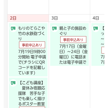
2日
3日
4日
もりのてらこや
親と子の施設め
【
竹の水鉄砲づく
ぐり
っ
り
～
事前申込あり
～
事前申込あり
7月17日（金曜
事
7月19日9時00
日）～24日（金
分開始 電子申請
曜日）に電話ま
7月
で(チラシにQR
たは電子申請で
7日
コードを記載し
ています)
【こども講座】
夏休み宿題応
援隊 苦手な子
でも楽しく描け
るポスター教室