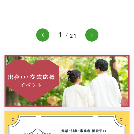
1
前のスライドを表示
次のスラ
21